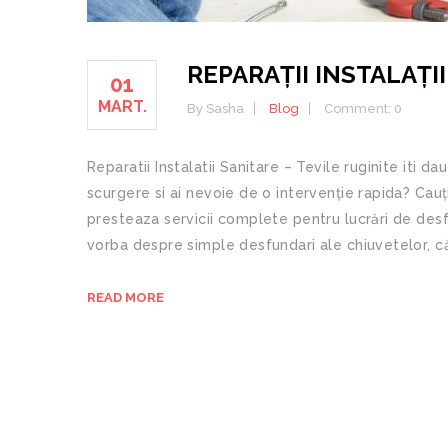
REPARAŢII INSTALAŢI
01
MART.
By Sasha
Blog
Comment: 0
Reparatii Instalatii Sanitare – Tevile ruginite iti
scurgere si ai nevoie de o intervenție rapida? Cauți
presteaza servicii complete pentru lucrări de des
vorba despre simple desfundari ale chiuvetelor, căz
READ MORE