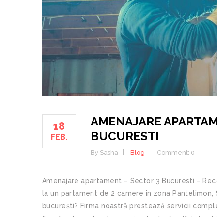
AMENAJARE APARTAM
18
BUCURESTI
FEB.
By Sasha
Blog
Comment: 0
Amenajare apartament – Sector 3 Bucuresti – Reconf
la un partament de 2 camere in zona Pantelimon, Se
bucurești? Firma noastră prestează servicii comp