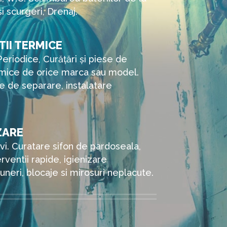
i scurgeri, Drenaj.
II TERMICE
Periodice, Curățări și piese de
rmice de orice marca sau model.
e de separare, instalatare
ZARE
vi. Curatare sifon de pardoseala,
rventii rapide, igienizare
neri, blocaje si mirosuri neplacute.