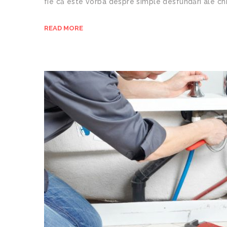
fie că este vorba despre simple desfundări ale chiu
READ MORE