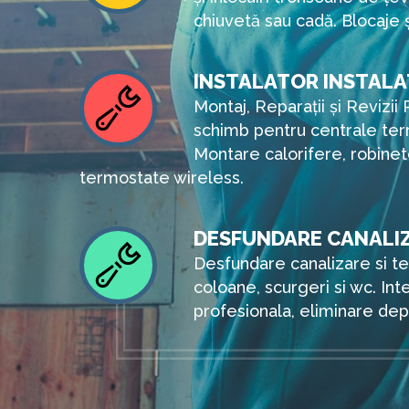
chiuvetă sau cadă. Blocaje ș
INSTALATOR INSTALAT
Montaj, Reparații și Revizii 
schimb pentru centrale te
Montare calorifere, robinet
termostate wireless.
DESFUNDARE CANALI
Desfundare canalizare si te
coloane, scurgeri si wc. Inte
profesionala, eliminare depu