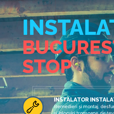
INSTALA
BUCURES
STOP
INSTALATOR INSTALAT
Remedieri și montaj, desfun
și înlocuiri tronsoane de țe