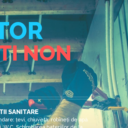
TOR
TI NON
II SANITARE
dare: țevi, chiuvetă, robineți de apă
vi, W.C. Schimbarea bateriilor de la